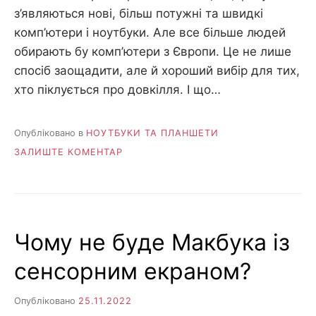
з’являються нові, більш потужні та швидкі
комп’ютери і ноутбуки. Але все більше людей
обирають бу комп’ютери з Європи. Цe не лише
спосіб заощадити, aле й хороший вибір для тих,
хто піклується про довкілля. І що…
Опубліковано в
НОУТБУКИ ТА ПЛАНШЕТИ
НА
ЗАЛИШТЕ КОМЕНТАР
ТРЕНДИ
У
РОЗВИТКУ
КОМП’ЮТЕРНОЇ
ТЕХНІКИ
Чому не буде Макбука із
В
ЄВРОПІ:
сенсорним екраном?
ЯК
ПОПИТ
НА
Опубліковано
25.11.2022
СТАРІ