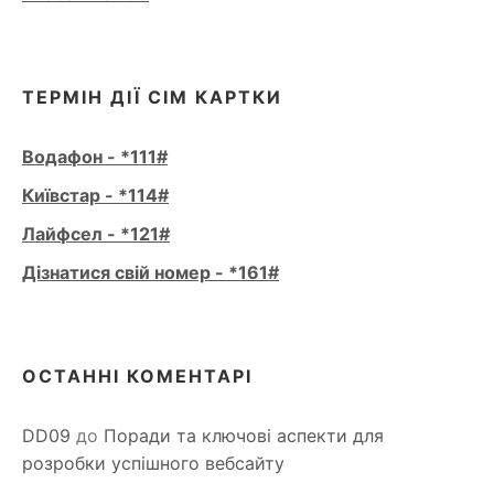
ТЕРМІН ДІЇ СІМ КАРТКИ
Водафон - *111#
Київстар - *114#
Лайфсел - *121#
Дізнатися свій номер - *161#
ОСТАННІ КОМЕНТАРІ
DD09
до
Поради та ключові аспекти для
розробки успішного вебсайту