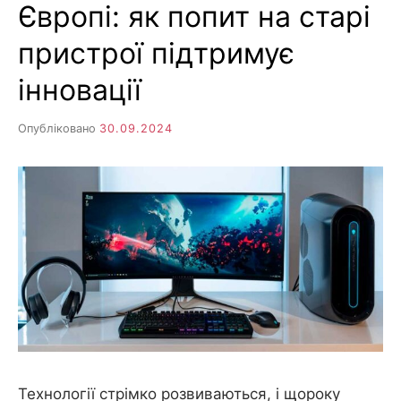
н
Європі: як попит на старі
я
D
н
н
пристрої підтримує
я
.
.
інновації
А
н
N
а
л
Опубліковано
30.09.2024
і
E
з
.
О
T
ц
і
н
к
а
.
Технології стрімко розвиваються, і щороку