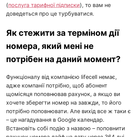
(
послуга тарифної підписки
), то вам не
доведеться про це турбуватися.
Як стежити за терміном дії
номера, який мені не
потрібен на даний момент?
Функціоналу від компанією lifecell немає,
адже компанії потрібно, щоб абонент
щомісяця поповнював рахунок, а якщо ви
хочете зберегти номер на завжди, то його
потрібно поповнювати. Але вихід все ж таки є
– це нагадування в Google календар.
Встановіть собі подію з назвою – поповнити
рахунок номера лайф на дату через 364 дні