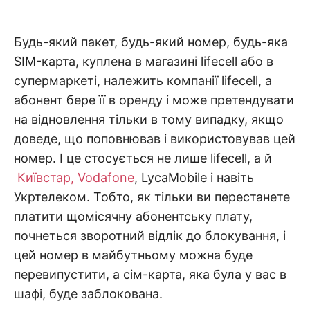
н
я
D
н
н
Будь-який пакет, будь-який номер, будь-яка
я
.
.
SIM-карта, куплена в магазині lifecell або в
А
н
N
супермаркеті, належить компанії lifecell, а
а
л
абонент бере її в оренду і може претендувати
і
E
з
на відновлення тільки в тому випадку, якщо
.
О
доведе, що поповнював і використовував цей
T
ц
і
номер. І це стосується не лише lifecell, а й
н
Київстар,
Vodafone
, LycaMobile і навіть
к
а
Укртелеком. Тобто, як тільки ви перестанете
.
платити щомісячну абонентську плату,
почнеться зворотний відлік до блокування, і
цей номер в майбутньому можна буде
перевипустити, а сім-карта, яка була у вас в
шафі, буде заблокована.