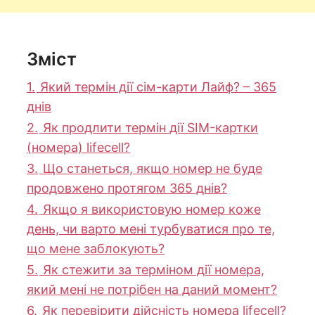
Зміст
1.
Який термін дії сім-карти Лайф? – 365
днів
2.
Як продлити термін дії SIM-картки
(номера) lifecell?
3.
Що станеться, якщо номер не буде
продовжено протягом 365 днів?
4.
Якщо я використовую номер коже
день, чи варто мені турбуватися про те,
що мене заблокують?
5.
Як стежити за терміном дії номера,
який мені не потрібен на даний момент?
6.
Як перевірити дійсність номера lifecell?