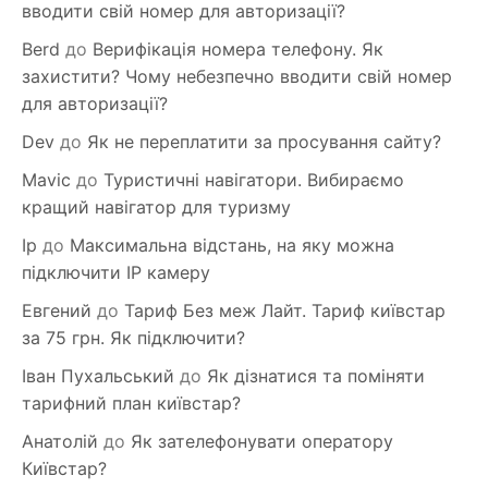
вводити свій номер для авторизації?
Berd
до
Верифікація номера телефону. Як
захистити? Чому небезпечно вводити свій номер
для авторизації?
Dev
до
Як не переплатити за просування сайту?
Mavic
до
Туристичні навігатори. Вибираємо
кращий навігатор для туризму
Ip
до
Максимальна відстань, на яку можна
підключити IP камеру
Евгений
до
Тариф Без меж Лайт. Тариф київстар
за 75 грн. Як підключити?
Іван Пухальський
до
Як дізнатися та поміняти
тарифний план київстар?
Анатолій
до
Як зателефонувати оператору
Київстар?