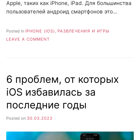
Apple, таких как iPhone, iPad. Для большинства
пользователей андроид смартфонов это…
Posted in
IPHONE (IOS)
,
РАЗВЛЕЧЕНИЯ И ИГРЫ
ON
LEAVE A COMMENT
ЧТО
ТАКОЕ
ITUNES
НА
АЙФОНЕ?
6 проблем, от которых
КАК
ПРОСЛУШИВАТЬ
iOS избавилась за
МУЗЫКУ
НА
последние годы
IPHONE?
Posted on
30.03.2023