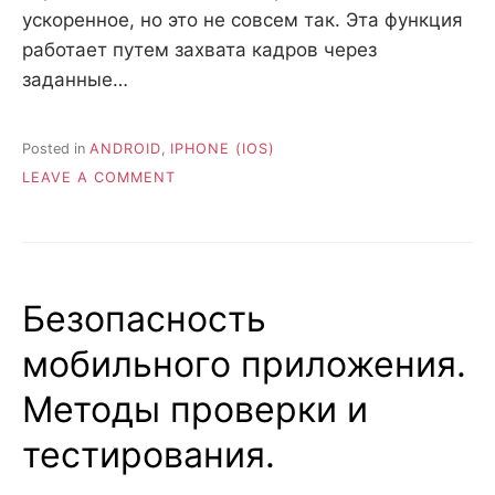
ускоренное, но это не совсем так. Эта функция
работает путем захвата кадров через
заданные…
Posted in
ANDROID
,
IPHONE (IOS)
ON
LEAVE A COMMENT
ЧТО
ТАКОЕ
ТАЙМЛАПС?
КАК
ЭТО
Безопасность
РАБОТАЕТ?
СФЕРА
мобильного приложения.
ПРИМЕНЕНИЯ
Методы проверки и
тестирования.