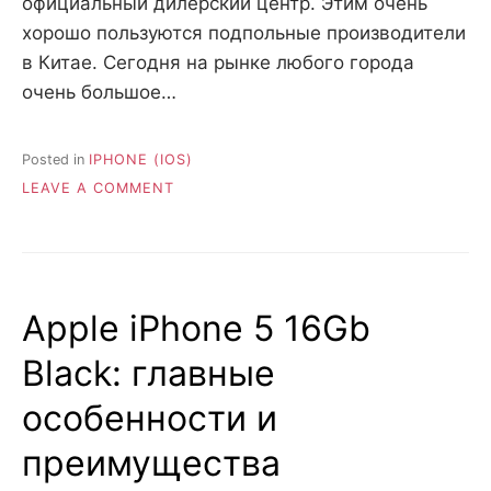
официальный дилерский центр. Этим очень
хорошо пользуются подпольные производители
в Китае. Сегодня на рынке любого города
очень большое…
Posted in
IPHONE (IOS)
ON
LEAVE A COMMENT
IPHONE
7:
КАК
НЕ
СТАТЬ
Аpple iPhone 5 16Gb
ЖЕРТВОЙ
МОШЕННИКОВ?
Вlack: главные
особенности и
преимущества