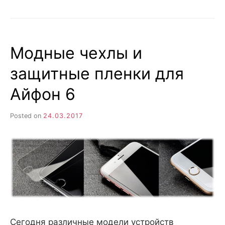
ОБНОВИТЬ
ВАТСАП
НА
АЙФОНЕ
Модные чехлы и
СВОИМИ
СИЛАМИ?
защитные пленки для
Айфон 6
Posted on
24.03.2017
Сегодня различные модели устройств