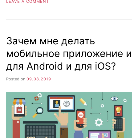
ON
LEAVE A COMMENT
6
ПРОБЛЕМ,
ОТ
КОТОРЫХ
IOS
Зачем мне делать
ИЗБАВИЛАСЬ
ЗА
мобильное приложение и
ПОСЛЕДНИЕ
ГОДЫ
для Android и для iOS?
Posted on
09.08.2019