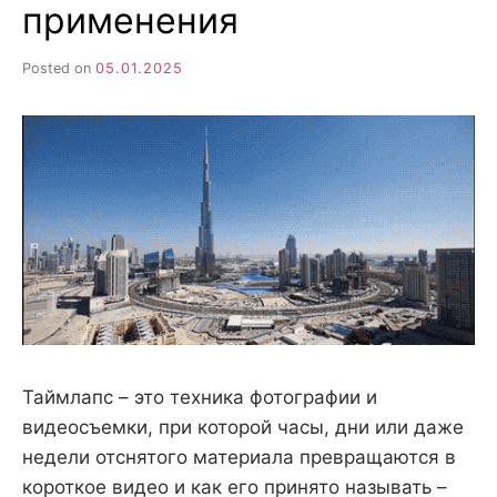
н
применения
е
D
н
и
е
Posted on
05.01.2025
.
.
А
н
N
а
л
и
E
з
.
О
T
ц
е
н
к
а
.
Таймлапс – это техника фотографии и
видеосъемки, при которой часы, дни или даже
недели отснятого материала превращаются в
короткое видео и как его принято называть –