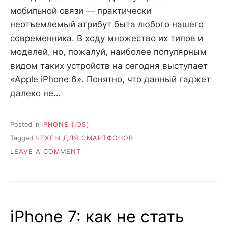
мобильной связи — практически
неотъемлемый атрибут быта любого нашего
современника. В ходу множество их типов и
моделей, но, пожалуй, наиболее популярным
видом таких устройств на сегодня выступает
«Apple iPhone 6». Понятно, что данный гаджет
далеко не…
Posted in
IPHONE (IOS)
Tagged
ЧЕХЛЫ ДЛЯ СМАРТФОНОВ
ON
LEAVE A COMMENT
МОДНЫЕ
ЧЕХЛЫ
И
ЗАЩИТНЫЕ
ПЛЕНКИ
iPhone 7: как не стать
ДЛЯ
АЙФОН