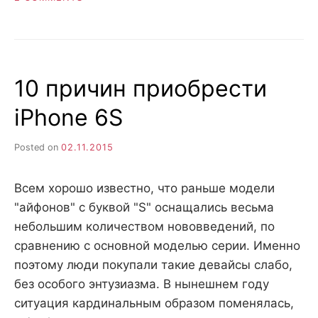
С
ЧЕГО
НАЧАТЬ
РАБОТУ
С
10 причин приобрести
НОВЫМ
IPHONE
iPhone 6S
6S
Posted on
02.11.2015
Всем хорошо известно, что раньше модели
"айфонов" с буквой "S" оснащались весьма
небольшим количеством нововведений, по
сравнению с основной моделью серии. Именно
поэтому люди покупали такие девайсы слабо,
без особого энтузиазма. В нынешнем году
ситуация кардинальным образом поменялась,