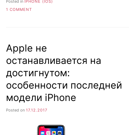
Posted in
IPHONE (IOS)
ON
1 COMMENT
ВСЕ,
ЧТО
ВЫ
НЕ
ЗНАЛИ
Apple не
ОБ
IPHONE
останавливается на
8
достигнутом:
особенности последней
модели iPhone
Posted on
17.12.2017