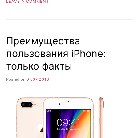
ON
LEAVE A COMMENT
ЗАЧЕМ
МНЕ
ДЕЛАТЬ
МОБИЛЬНОЕ
ПРИЛОЖЕНИЕ
Преимущества
И
ДЛЯ
пользования iPhone:
ANDROID
И
только факты
ДЛЯ
IOS?
Posted on
07.07.2018