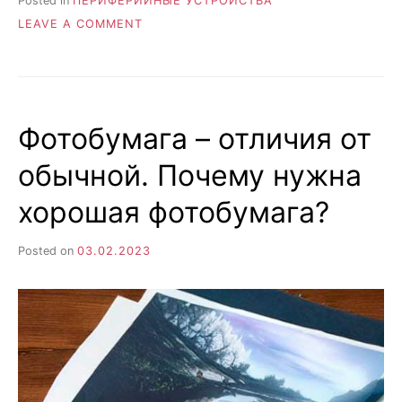
Posted in
ПЕРИФЕРИЙНЫЕ УСТРОЙСТВА
ON
LEAVE A COMMENT
ПОЛИГРАФИЧЕСКОЕ
ОБОРУДОВАНИЕ
—
5
ВИДОВ
Фотобумага – отличия от
УСТРОЙСТВ
ОТ
обычной. Почему нужна
КОМПАНИИ
«DSTRADE»
хорошая фотобумага?
ДЛЯ
ЭФФЕКТИВНОЙ
РАБОТЫ
Posted on
03.02.2023