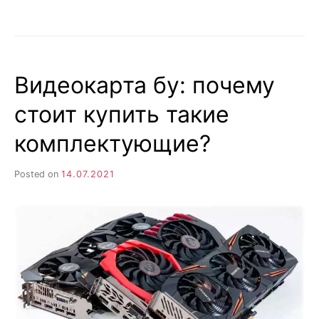
ТОП
РОУТЕРОВ
ДЛЯ
ДОМАШНЕГО
ИСПОЛЬЗОВАНИЯ.
Видеокарта бу: почему
КАКОЙ
РОУТЕР
стоит купить такие
ПОСТАВИТЬ
ДОМА?
комплектующие?
Posted on
14.07.2021