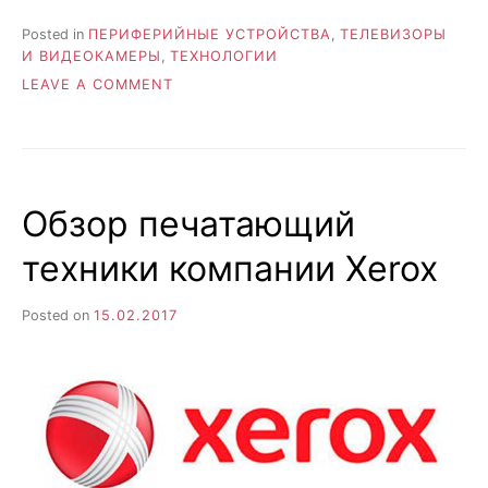
Posted in
ПЕРИФЕРИЙНЫЕ УСТРОЙСТВА
,
ТЕЛЕВИЗОРЫ
И ВИДЕОКАМЕРЫ
,
ТЕХНОЛОГИИ
ON
LEAVE A COMMENT
LED
И
OLED
–
В
Обзор печатающий
ЧЕМ
РАЗНИЦА?
техники компании Xerox
ЧТО
ЭТО?
И
Posted on
15.02.2017
НАСКОЛЬКО
ПЕРСПЕКТИВНО?