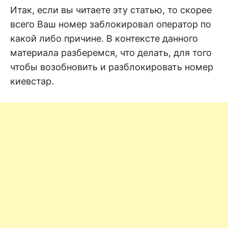
н
е
D
Итак, если вы читаете эту статью, то скорее
н
всего Ваш номер заблокировал оператор по
и
е
.
какой либо причине. В контексте данного
.
А
материала разберемся, что делать, для того
н
N
а
чтобы возобновить и разблокировать номер
л
и
киевстар.
E
з
.
О
T
ц
е
н
к
а
.