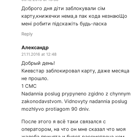
Доброго дня діти заблокували сім
карту,книжечки нема,а пак кода незнаюЩо
мені робити підскажіть будь-ласка
Reply
Александр
21.11.2016 at 12:48
Добрый день!
Киевстар заблокировал карту, даже месяца
не прошло.
1 СМС
Nadannia poslug prypyneno zgidno z chynnym
zakonodavstvom. Vidnovyty nadannia poslug
mozhlyvo protiagom 90 dniv.
После этого я всё таки связался с
оператором, на что он мне сказал что моя
жалоба принята и будет рассмотрена кем