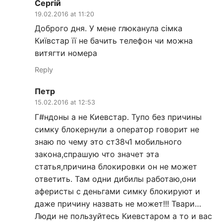
Сергій
19.02.2016 at 11:20
Доброго дня. У мене глюканула сімка
Київстар її не бачить телефон чи можна
витягти номера
Reply
Петр
15.02.2016 at 12:53
Г#ндоны а не Киевстар. Тупо без причины
симку блокернули а оператор говорит не
знаю по чему это ст38ч1 мобильного
закона,спрашую что значет эта
статья,причина блокировки он не может
ответить. Там одни дибилы работаю,они
аферисты с деньгами симку блокируют и
даже причину назвать не может!!! Твари…
Люди не пользуйтесь Киевстаром а то и вас