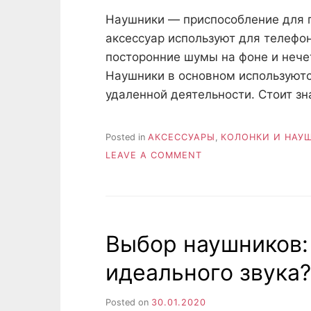
Наушники — приспособление для 
аксессуар используют для телефо
посторонние шумы на фоне и нече
Наушники в основном используются
удаленной деятельности. Стоит зн
Posted in
AКСЕССУАРЫ
,
КОЛОНКИ И НАУ
ON
LEAVE A COMMENT
НАУШНИКИ
ДЛЯ
РАБОТЫ:
ОСНОВНЫЕ
ПРАВИЛА
Выбор наушников:
ВЫБОРА
идеального звука?
Posted on
30.01.2020