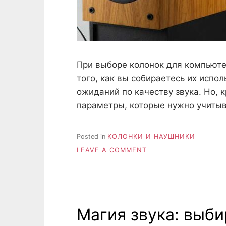
При выборе колонок для компьюте
того, как вы собираетесь их испо
ожиданий по качеству звука. Но, к
параметры, которые нужно учитыва
Posted in
КОЛОНКИ И НАУШНИКИ
ON
LEAVE A COMMENT
КАКОЙ
МОЩНОСТИ
И
КАКИЕ
КОЛОНКИ
Магия звука: выби
КУПИТЬ
ДЛЯ