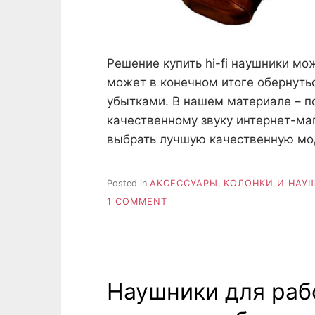
Решение купить hi-fi наушники мо
может в конечном итоге обернут
убытками. В нашем материале – п
качественному звуку интернет-маг
выбрать лучшую качественную м
Posted in
AКСЕССУАРЫ
,
КОЛОНКИ И НАУ
ON
1 COMMENT
МАГИЯ
ЗВУКА:
ВЫБИРАЕМ
HI-
FI
Наушники для раб
НАУШНИКИ