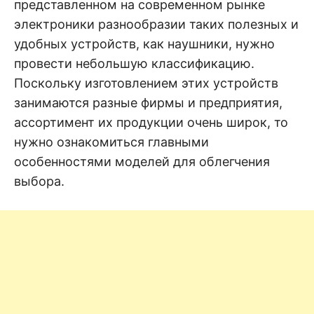
н
представленном на современном рынке
е
D
н
электроники разнообразии таких полезных и
и
удобных устройств, как наушники, нужно
е
.
.
провести небольшую классификацию.
А
н
N
Поскольку изготовлением этих устройств
а
л
занимаются разные фирмы и предприятия,
и
E
з
ассортимент их продукции очень широк, то
.
О
нужно ознакомиться главными
T
ц
е
особенностями моделей для облегчения
н
к
выбора.
а
.