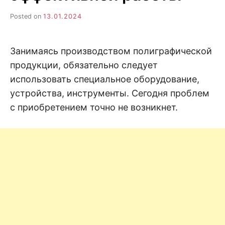
н
е
D
н
Posted on
13.01.2024
и
е
.
.
А
Занимаясь производством полиграфической
н
N
а
продукции, обязательно следует
л
и
использовать специальное оборудование,
E
з
.
устройства, инструменты. Сегодня проблем
О
T
ц
с приобретением точно не возникнет.
е
н
к
а
.