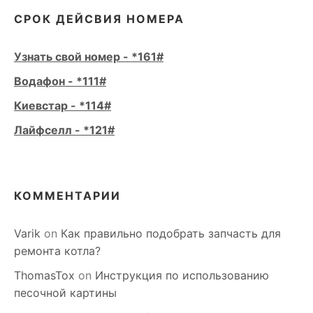
СРОК ДЕЙСВИЯ НОМЕРА
Узнать свой номер - *161#
Водафон - *111#
Киевстар - *114#
Лайфселл - *121#
КОММЕНТАРИИ
Varik
on
Как правильно подобрать запчасть для
ремонта котла?
ThomasTox
on
Инструкция по использованию
песочной картины