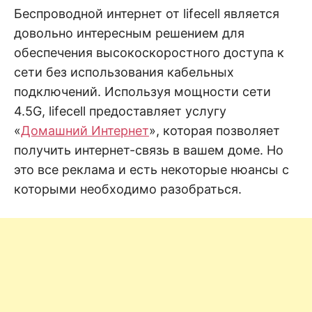
н
е
D
Беспроводной интернет от lifecell является
н
довольно интересным решением для
и
е
.
обеспечения высокоскоростного доступа к
.
А
сети без использования кабельных
н
N
а
подключений. Используя мощности сети
л
и
4.5G, lifecell предоставляет услугу
E
з
.
«
Домашний Интернет
», которая позволяет
О
T
ц
получить интернет-связь в вашем доме. Но
е
н
это все реклама и есть некоторые нюансы с
к
которыми необходимо разобраться.
а
.