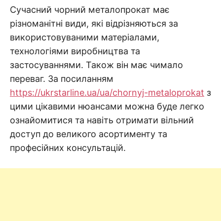
н
я
D
Сучасний чорний металопрокат має
н
різноманітні види, які відрізняються за
н
я
.
використовуваними матеріалами,
.
А
технологіями виробництва та
н
N
а
застосуваннями. Також він має чимало
л
і
переваг. За посиланням
E
з
.
https://ukrstarline.ua/ua/chornyj-metaloprokat
з
О
T
ц
цими цікавими нюансами можна буде легко
і
н
ознайомитися та навіть отримати вільний
к
доступ до великого асортименту та
а
.
професійних консультацій.