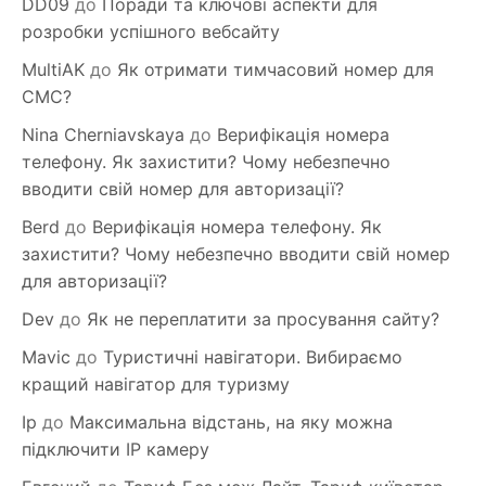
DD09
до
Поради та ключові аспекти для
розробки успішного вебсайту
MultiAK
до
Як отримати тимчасовий номер для
СМС?
Nina Cherniavskaya
до
Верифікація номера
телефону. Як захистити? Чому небезпечно
вводити свій номер для авторизації?
Berd
до
Верифікація номера телефону. Як
захистити? Чому небезпечно вводити свій номер
для авторизації?
Dev
до
Як не переплатити за просування сайту?
Mavic
до
Туристичні навігатори. Вибираємо
кращий навігатор для туризму
Ip
до
Максимальна відстань, на яку можна
підключити IP камеру