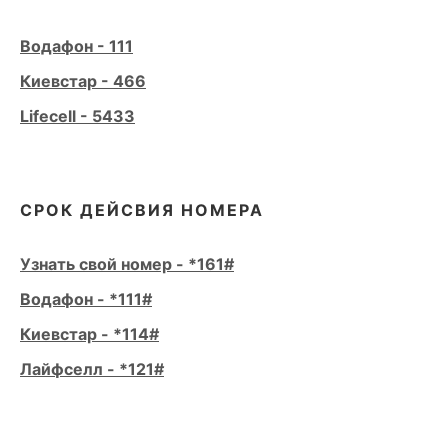
Водафон - 111
Киевстар - 466
Lifecell - 5433
СРОК ДЕЙСВИЯ НОМЕРА
Узнать свой номер - *161#
Водафон - *111#
Киевстар - *114#
Лайфселл - *121#