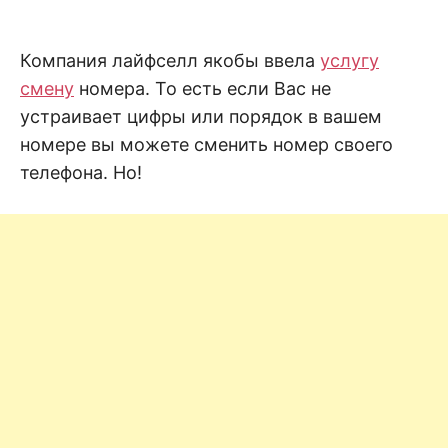
н
е
D
н
и
Компания лайфселл якобы ввела
услугу
е
.
.
смену
номера. То есть если Вас не
А
н
N
устраивает цифры или порядок в вашем
а
л
номере вы можете сменить номер своего
и
E
з
телефона. Но!
.
О
T
ц
е
н
к
а
.