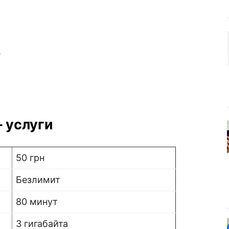
и
 услуги
50 грн
Безлимит
80 минут
3 гигабайта