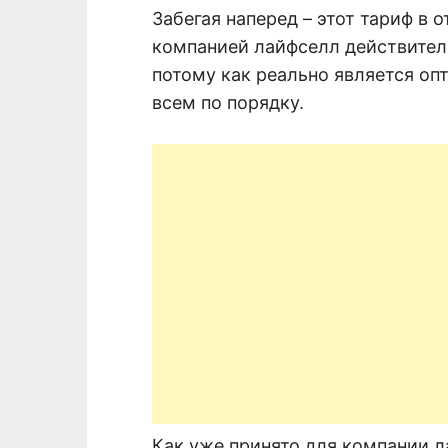
Забегая наперед – этот тариф в
компанией лайфселл действител
потому как реально является оп
всем по порядку.
Как уже принято для компании л