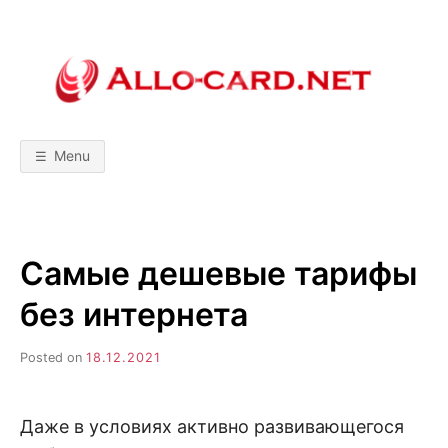
Skip
to
content
A
М
о
б
L
и
л
Menu
ь
L
н
ы
е
т
O
е
х
Самые дешевые тарифы
н
-
о
л
без интернета
о
C
г
и
Posted on
18.12.2021
и
A
!
С
р
R
а
Даже в условиях активно развивающегося
в