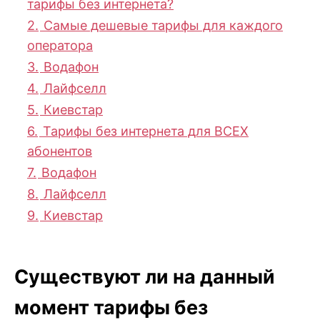
тарифы без интернета?
2.
Самые дешевые тарифы для каждого
оператора
3.
Водафон
4.
Лайфселл
5.
Киевстар
6.
Тарифы без интернета для ВСЕХ
абонентов
7.
Водафон
8.
Лайфселл
9.
Киевстар
Существуют ли на данный
момент тарифы без