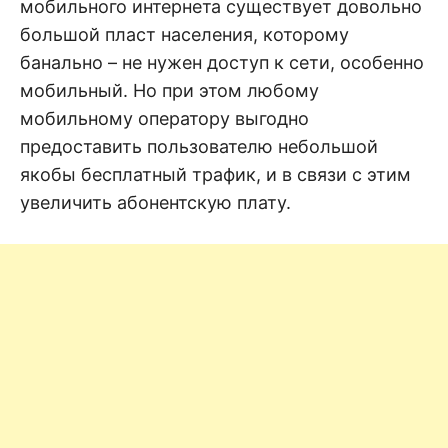
н
мобильного интернета существует довольно
е
D
н
большой пласт населения, которому
и
банально – не нужен доступ к сети, особенно
е
.
.
мобильный. Но при этом любому
А
н
N
мобильному оператору выгодно
а
л
предоставить пользователю небольшой
и
E
з
якобы бесплатный трафик, и в связи с этим
.
О
увеличить абонентскую плату.
T
ц
е
н
к
а
.