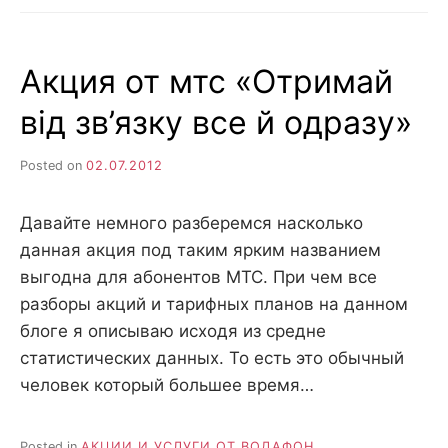
ОТ
МТС,
НА
Акция от мтс «Отримай
ЧТО
ПОМЕНЯТЬ
від зв’язку все й одразу»
БОНУСЫ?
Posted on
02.07.2012
Давайте немного разберемся насколько
данная акция под таким ярким названием
выгодна для абонентов МТС. При чем все
разборы акций и тарифных планов на данном
блоге я описываю исходя из средне
статистических данных. То есть это обычный
человек который большее время…
Posted in
АКЦИИ И УСЛУГИ ОТ ВОДАФОН