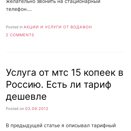
желательно звонить на стационарный
телефон….
Posted in
АКЦИИ И УСЛУГИ ОТ ВОДАФОН
ON
2 COMMENTS
КАК
ПОДКЛЮЧИТЬ
УСЛУГУ
МТС
15
Услуга от мтс 15 копеек в
КОПЕЕК
ЗВОНКИ
Россию. Есть ли тариф
В
РОССИЮ
дешевле
Posted on
03.09.2012
В предыдущей статье я описывал тарифный