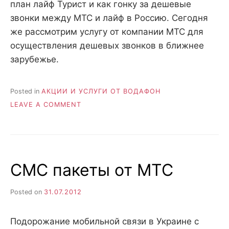
план лайф Турист и как гонку за дешевые
звонки между МТС и лайф в Россию. Сегодня
же рассмотрим услугу от компании МТС для
осуществления дешевых звонков в ближнее
зарубежье.
Posted in
АКЦИИ И УСЛУГИ ОТ ВОДАФОН
ON
LEAVE A COMMENT
УСЛУГА
ОТ
МТС
15
КОПЕЕК
СМС пакеты от МТС
В
РОССИЮ.
ЕСТЬ
Posted on
31.07.2012
ЛИ
ТАРИФ
ДЕШЕВЛЕ
Подорожание мобильной связи в Украине с