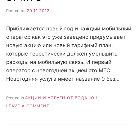
н
е
D
н
Posted on
20.11.2012
и
е
.
.
Приближается новый год и каждый мобильный
А
н
N
оператор как это уже заведено придумывает
а
л
новую акцию или новый тарифный план,
и
E
з
которые теоретически должен уменьшить
.
О
расходы на мобильную связь. И первый
T
ц
оператор с новогодней акцией это МТС.
е
н
Новогодняя услуга имеет название 0 без…
к
а
.
Posted in
АКЦИИ И УСЛУГИ ОТ ВОДАФОН
ON
LEAVE A COMMENT
0
БЕЗ
АБОНПЛАТЫ
УСЛУГА
ОТ