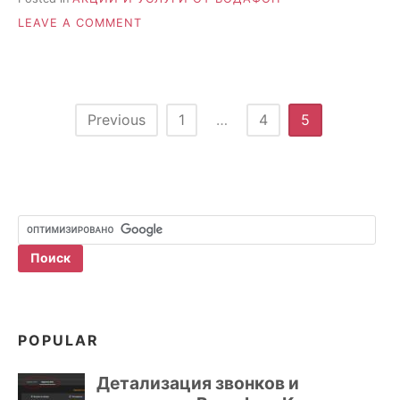
ON
LEAVE A COMMENT
АКЦИЯ
ОТ
МТС
«ОТРИМАЙ
ВІД
Posts
Previous
1
…
4
5
ЗВ’ЯЗКУ
pagination
ВСЕ
Й
ОДРАЗУ»
POPULAR