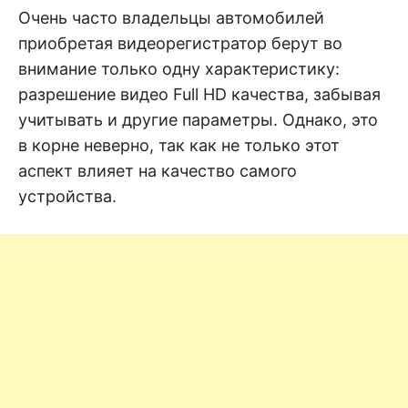
н
е
D
Очень часто владельцы автомобилей
н
приобретая видеорегистратор берут во
и
е
.
внимание только одну характеристику:
.
А
разрешение видео Full HD качества, забывая
н
N
а
учитывать и другие параметры. Однако, это
л
и
в корне неверно, так как не только этот
E
з
.
аспект влияет на качество самого
О
T
ц
устройства.
е
н
к
а
.