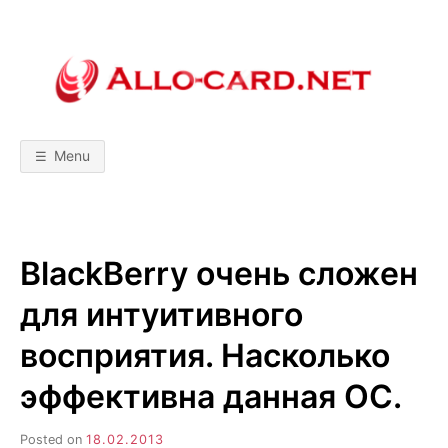
Skip
to
content
A
М
о
б
L
и
л
Menu
ь
L
н
ы
е
т
O
е
х
BlackBerry очень сложен
н
-
о
л
для интуитивного
о
C
г
и
восприятия. Насколько
и
A
!
эффективна данная ОС.
С
р
R
а
в
Posted on
18.02.2013