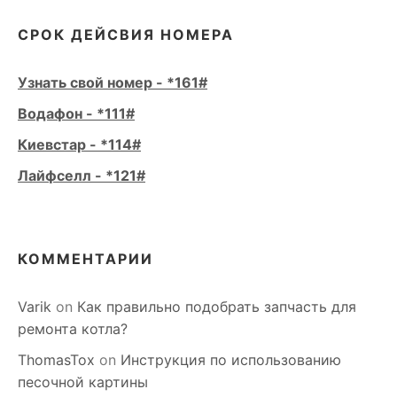
СРОК ДЕЙСВИЯ НОМЕРА
Узнать свой номер - *161#
Водафон - *111#
Киевстар - *114#
Лайфселл - *121#
КОММЕНТАРИИ
Varik
on
Как правильно подобрать запчасть для
ремонта котла?
ThomasTox
on
Инструкция по использованию
песочной картины