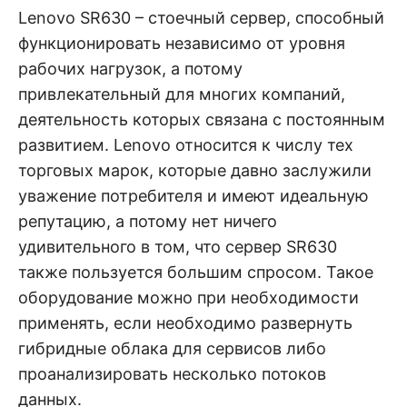
н
е
D
Lenovo SR630 – стоечный сервер, способный
н
функционировать независимо от уровня
и
е
.
рабочих нагрузок, а потому
.
А
привлекательный для многих компаний,
н
N
а
деятельность которых связана с постоянным
л
и
развитием. Lenovo относится к числу тех
E
з
.
торговых марок, которые давно заслужили
О
T
ц
уважение потребителя и имеют идеальную
е
н
репутацию, а потому нет ничего
к
удивительного в том, что сервер SR630
а
.
также пользуется большим спросом. Такое
оборудование можно при необходимости
применять, если необходимо развернуть
гибридные облака для сервисов либо
проанализировать несколько потоков
данных.