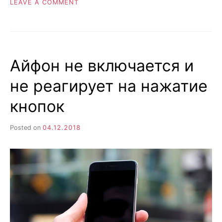
ON
LEAVE A COMMENT
САМЫЕ
РАСПРОСТРАНЕННЫЕ
ПОВРЕЖДЕНИЯ
СМАРТФОНА
XIAOMI
Айфон не включается и
REDMI
NOTE
не реагирует на нажатие
6
PRO
кнопок
Posted on
04.12.2018