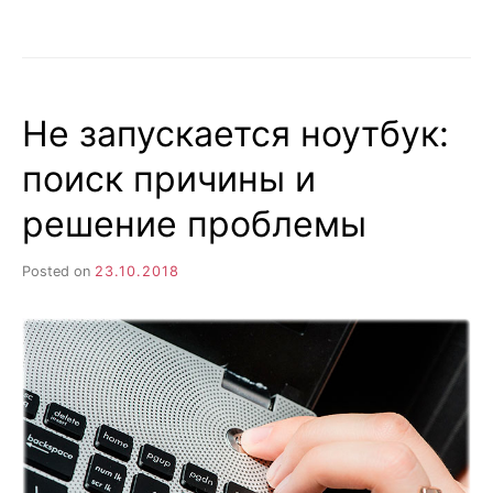
АЙФОН
НЕ
ВКЛЮЧАЕТСЯ
И
НЕ
Не запускается ноутбук:
РЕАГИРУЕТ
НА
поиск причины и
НАЖАТИЕ
КНОПОК
решение проблемы
Posted on
23.10.2018