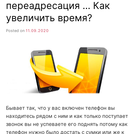
н
переадресация … Как
е
D
н
и
увеличить время?
е
.
.
А
Posted on
11.09.2020
н
N
а
л
и
E
з
.
О
T
ц
е
н
к
а
.
Бывает так, что у вас включен телефон вы
находитесь рядом с ним и как только поступает
звонок вы не успеваете его поднять потому как
телефон нужно было достать с сумки или же к