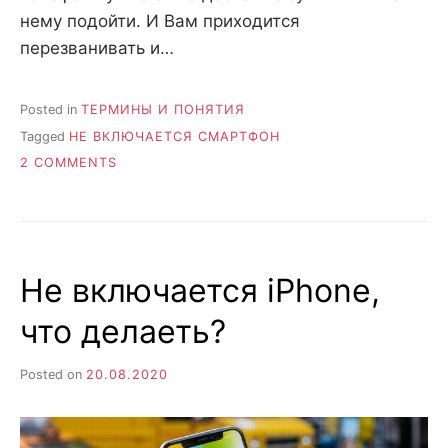
нему подойти. И Вам приходится
перезванивать и…
Posted in
ТЕРМИНЫ И ПОНЯТИЯ
Tagged
НЕ ВКЛЮЧАЕТСЯ СМАРТФОН
ON
2 COMMENTS
ВЫЗОВ
ДЛИТСЯ
20
СЕКУНД,
ПОТОМ
Не включается iPhone,
ВКЛЮЧАЕТСЯ
ПЕРЕАДРЕСАЦИЯ
что делаеть?
…
КАК
УВЕЛИЧИТЬ
Posted on
20.08.2020
ВРЕМЯ?