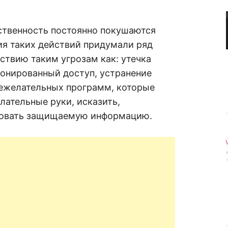
R
а
в
н
е
D
ственность постоянно покушаются
н
ия таких действий придумали ряд
и
е
.
ствию таким угрозам как: утечка
.
А
онированный доступ, устранение
н
N
а
нежелательных программ, которые
л
и
лательные руки, исказить,
E
з
.
ировать защищаемую информацию.
О
T
ц
е
н
к
а
.