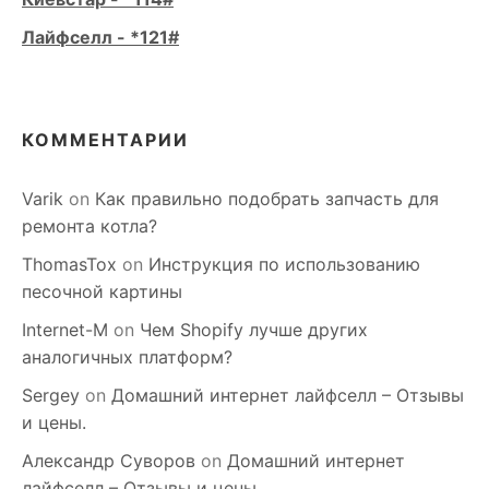
Лайфселл - *121#
КОММЕНТАРИИ
Varik
on
Как правильно подобрать запчасть для
ремонта котла?
ThomasTox
on
Инструкция по использованию
песочной картины
Internet-M
on
Чем Shopify лучше других
аналогичных платформ?
Sergey
on
Домашний интернет лайфселл – Отзывы
и цены.
Александр Суворов
on
Домашний интернет
лайфселл – Отзывы и цены.