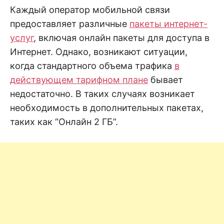
н
е
D
Каждый оператор мобильной связи
н
предоставляет различные
пакеты интернет-
и
е
.
услуг
, включая онлайн пакеты для доступа в
.
А
Интернет. Однако, возникают ситуации,
н
N
а
когда стандартного объема трафика
в
л
и
действующем тарифном плане
бывает
E
з
.
недостаточно. В таких случаях возникает
О
T
ц
необходимость в дополнительных пакетах,
е
н
таких как “Онлайн 2 ГБ”.
к
а
.