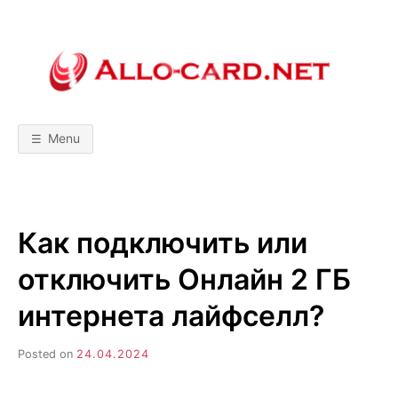
Skip
to
content
A
М
о
б
L
и
л
Menu
ь
L
н
ы
е
т
O
е
х
Как подключить или
н
-
о
л
отключить Онлайн 2 ГБ
о
C
г
и
интернета лайфселл?
и
A
!
С
Posted on
24.04.2024
р
R
а
в