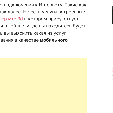
R
а
я подключения к Интернету. Такие как
в
н
так далее. Но есть услуги встроенные
е
D
н
пер мтс 3d
в котором присутствует
и
и от области где вы находитесь будет
е
.
.
ь вы выяснить какая из услуг
А
н
N
ования в качестве
мобильного
а
л
и
E
з
.
О
T
ц
е
н
к
а
.