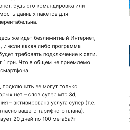
рнет, будь это командировка или
мость данных пакетов для
нерентабельна.
десь же идет безлимитный Интернет,
и, и если какая либо программа
будет требовать подключение к сети,
т 1 грн. Что в общем не приемлемо
 смартфона.
а, подключить ее могут только
рых нет – слов супер мтс 3d,
я – активирована услуга супер (т.е.
гласно вашего тарифного плана).
твует 20 дней по 100 мегабайт