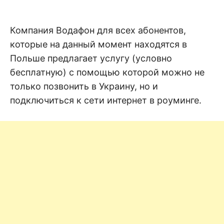
н
е
D
н
и
Компания Водафон для всех абонентов,
е
.
.
которые на данный момент находятся в
А
н
N
Польше предлагает услугу (условно
а
л
бесплатную) с помощью которой можно не
и
E
з
только позвонить в Украину, но и
.
О
подключиться к сети интернет в роуминге.
T
ц
е
н
к
а
.