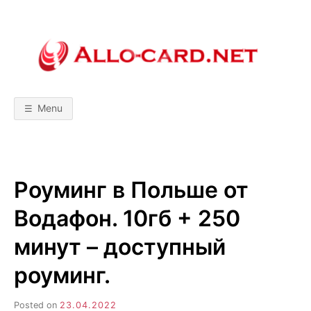
Skip
to
content
A
М
о
б
L
и
л
Menu
ь
L
н
ы
е
т
O
е
х
Роуминг в Польше от
н
-
о
л
Водафон. 10гб + 250
о
C
г
и
минут – доступный
и
A
!
роуминг.
С
р
R
а
в
Posted on
23.04.2022