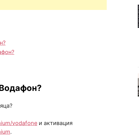
н?
афон?
 Водафон?
сяца?
mium/vodafone
и активация
mium
.