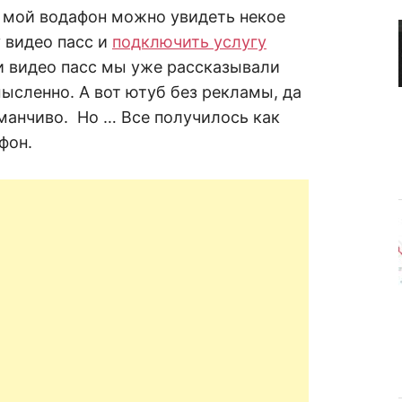
R
а
е мой водафон можно увидеть некое
в
н
 видео пасс и
подключить услугу
е
D
н
ги видео пасс мы уже рассказывали
и
мысленно. А вот ютуб без рекламы, да
е
.
.
аманчиво. Но … Все получилось как
А
н
N
фон.
а
л
и
E
з
.
О
T
ц
е
н
к
а
.