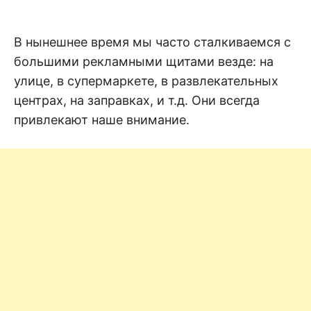
н
е
D
н
и
В нынешнее время мы часто сталкиваемся с
е
.
.
большими рекламными щитами везде: на
А
н
N
улице, в супермаркете, в развлекательных
а
л
центрах, на заправках, и т.д. Они всегда
и
E
з
привлекают наше внимание.
.
О
T
ц
е
н
к
а
.