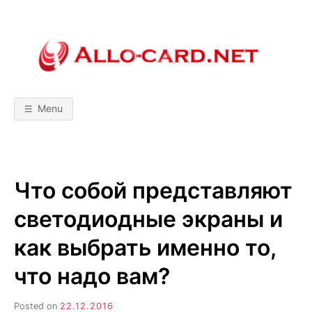
Skip
to
content
A
М
о
б
L
и
л
Menu
ь
L
н
ы
е
т
O
е
х
Что собой представляют
н
-
о
л
светодиодные экраны и
о
C
г
и
как выбрать именно то,
и
A
!
что надо вам?
С
р
R
а
в
Posted on
22.12.2016