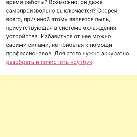
н
время работы? Возможно, он даже
е
D
н
самопроизвольно выключается? Скорей
и
всего, причиной этому является пыль,
е
.
.
присутствующая в системе охлаждения
А
н
N
устройства. Избавиться от нее можно
а
л
своими силами, не прибегая к помощи
и
E
з
профессионалов. Для этого нужно аккуратно
.
О
разобрать и почистить ноутбук
.
T
ц
е
н
к
а
.