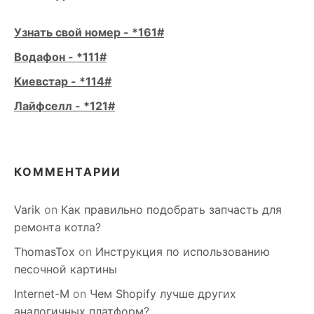
Узнать свой номер - *161#
Водафон - *111#
Киевстар - *114#
Лайфселл - *121#
КОММЕНТАРИИ
Varik
on
Как правильно подобрать запчасть для
ремонта котла?
ThomasTox
on
Инструкция по использованию
песочной картины
Internet-M
on
Чем Shopify лучше других
аналогичных платформ?