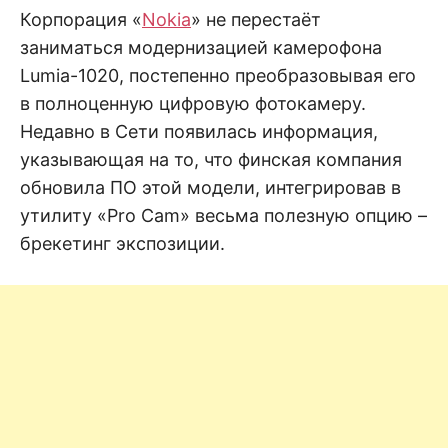
н
е
D
Корпорация «
Nokia
» не перестаёт
н
заниматься модернизацией камерофона
и
е
.
Lumia-1020, постепенно преобразовывая его
.
А
в полноценную цифровую фотокамеру.
н
N
а
Недавно в Сети появилась информация,
л
и
указывающая на то, что финская компания
E
з
.
обновила ПО этой модели, интегрировав в
О
T
ц
утилиту «Pro Cam» весьма полезную опцию –
е
н
брекетинг экспозиции.
к
а
.