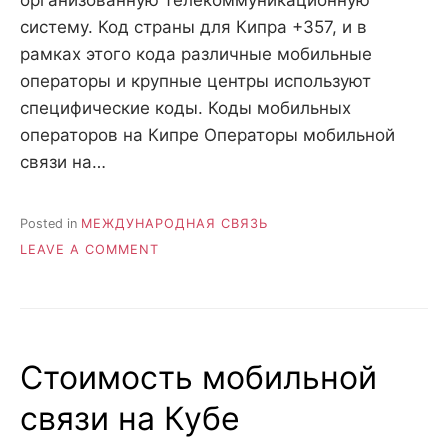
систему. Код страны для Кипра +357, и в
рамках этого кода различные мобильные
операторы и крупные центры используют
специфические коды. Коды мобильных
операторов на Кипре Операторы мобильной
связи на…
Posted in
МЕЖДУНАРОДНАЯ СВЯЗЬ
ON
LEAVE A COMMENT
КОДЫ
МОБИЛЬНЫХ
ОПЕРАТОРОВ
КИПРА.
МЕЖДУНАРОДНЫЙ
Стоимость мобильной
КОД
КИПРА
связи на Кубе
+357.