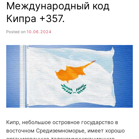
н
Международный код
е
D
н
и
Кипра +357.
е
.
.
А
Posted on
10.06.2024
н
N
а
л
и
E
з
.
О
T
ц
е
н
к
а
.
Кипр, небольшое островное государство в
восточном Средиземноморье, имеет хорошо
организованную телекоммуникационную