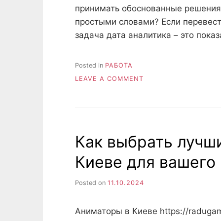
принимать обоснованные решения.
простыми словами? Если перевести
задача дата аналитика – это пока
Posted in
РАБОТА
ON
LEAVE A COMMENT
КТО
ТАКОЙ
ДАТА-
АНАЛИТИК?
ЧТО
Как выбрать лучш
ДЕЛАЕТ,
ЧЕМ
Киеве для вашего
ЗАНИМАЕТСЯ?
Posted on
11.10.2024
Аниматоры в Киеве https://radugami