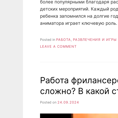
более популярными благодаря рас
детских мероприятий. Каждый роди
ребенка запомнился на долгие го
аниматора играет ключевую роль
Posted in
РАБОТА
,
РАЗВЛЕЧЕНИЯ И ИГРЫ
ON
LEAVE A COMMENT
КАК
ВЫБРАТЬ
ЛУЧШИХ
АНИМАТОРОВ
В
Работа фрилансер
КИЕВЕ
ДЛЯ
сложно? В какой 
ВАШЕГО
ПРАЗДНИКА?
Posted on
24.09.2024