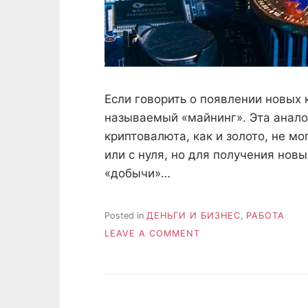
Если говорить о появлении новых 
называемый «майнинг». Эта аналог
криптовалюта, как и золото, не м
или с нуля, но для получения нов
«добычи»…
Posted in
ДЕНЬГИ И БИЗНЕС
,
РАБОТА
ON
LEAVE A COMMENT
ЧТО
ТАКОЕ
МАЙНИНГ?
КАК
РАБОТАЕТ?