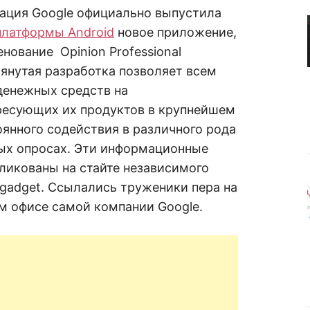
R
а
ация Google официально выпустила
в
н
платформы Android
новое приложение,
е
D
н
нование Opinion Professional
и
янутая разработка позволяет всем
е
.
.
денежных средств на
А
н
N
ресующих их продуктов в крупнейшем
а
л
оянного содействия в различного рода
и
E
з
ых опросах. Эти информационные
.
О
ликованы на стайте независимого
T
ц
е
ngadget. Ссылались труженики пера на
н
к
м офисе самой компании Google.
а
.