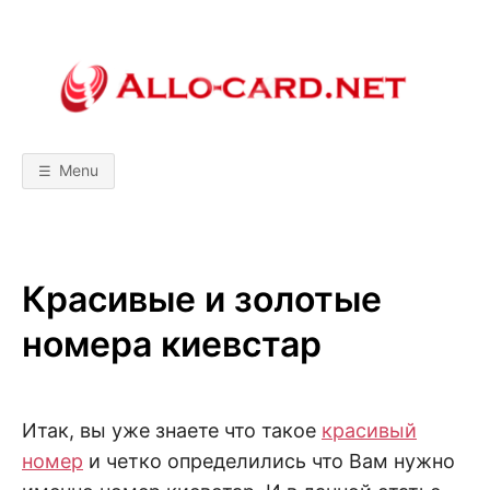
Skip
to
content
A
М
о
б
L
и
л
Menu
ь
L
н
ы
е
т
O
е
х
Красивые и золотые
н
-
о
л
номера киевстар
о
C
г
и
и
A
!
С
Итак, вы уже знаете что такое
красивый
р
R
а
номер
и четко определились что Вам нужно
в