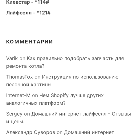
Киевстар - *114#
Лайфселл - *121#
КОММЕНТАРИИ
Varik
on
Как правильно подобрать запчасть для
ремонта котла?
ThomasTox
on
Инструкция по использованию
песочной картины
Internet-M
on
Чем Shopify лучше других
аналогичных платформ?
Sergey
on
Домашний интернет лайфселл – Отзывы
и цены.
Александр Суворов
on
Домашний интернет