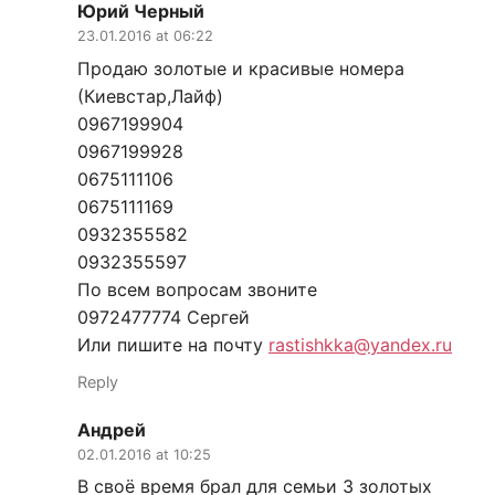
Юрий Черный
23.01.2016 at 06:22
Продаю золотые и красивые номера
(Киевстар,Лайф)
0967199904
0967199928
0675111106
0675111169
0932355582
0932355597
По всем вопросам звоните
0972477774 Сергей
Или пишите на почту
rastishkka@yandex.ru
Reply
Андрей
02.01.2016 at 10:25
В своё время брал для семьи 3 золотых