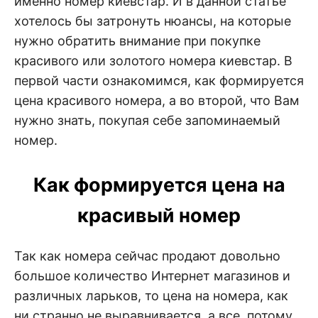
именно номер киевстар. И в данной статье
н
е
D
хотелось бы затронуть нюансы, на которые
н
и
нужно обратить внимание при покупке
е
.
.
красивого или золотого номера киевстар. В
А
н
первой части ознакомимся, как формируется
N
а
л
цена красивого номера, а во второй, что Вам
и
E
з
нужно знать, покупая себе запоминаемый
.
номер.
О
T
ц
е
н
Как формируется цена на
к
а
.
красивый номер
Так как номера сейчас продают довольно
большое количество Интернет магазинов и
различных ларьков, то цена на номера, как
ни странно не выравнивается, а все, потому