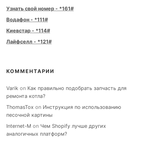
Узнать свой номер - *161#
Водафон - *111#
Киевстар - *114#
Лайфселл - *121#
КОММЕНТАРИИ
Varik
on
Как правильно подобрать запчасть для
ремонта котла?
ThomasTox
on
Инструкция по использованию
песочной картины
Internet-M
on
Чем Shopify лучше других
аналогичных платформ?