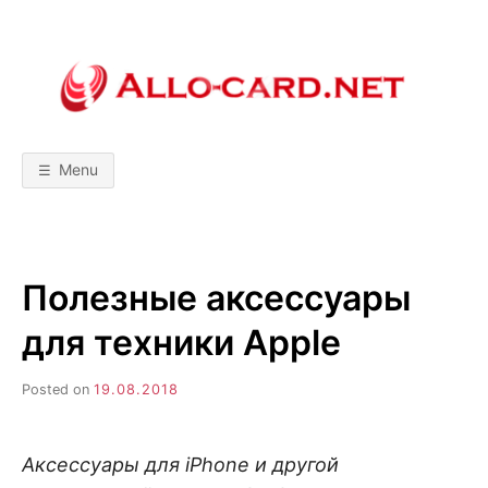
Skip
to
content
A
М
о
б
L
и
л
Menu
ь
L
н
ы
е
т
O
е
х
Полезные аксессуары
н
-
о
л
для техники Apple
о
C
г
и
Posted on
19.08.2018
и
A
!
С
р
R
а
Аксессуары для
iPhone и другой
в