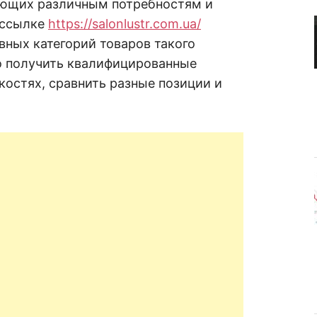
ающих различным потребностям и
R
а
в
 ссылке
https://salonlustr.com.ua/
н
е
D
ных категорий товаров такого
н
и
о получить квалифицированные
е
.
костях, сравнить разные позиции и
.
А
н
N
а
л
и
E
з
.
О
T
ц
е
н
к
а
.