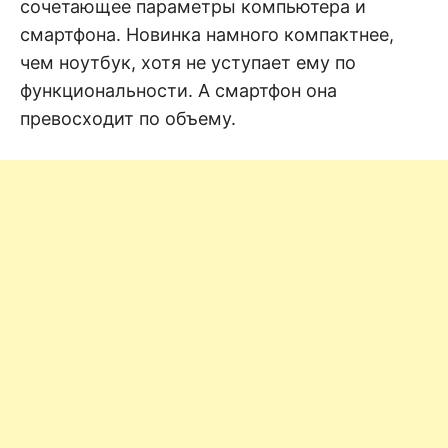
н
сочетающее параметры компьютера и
е
D
н
смартфона. Новинка намного компактнее,
и
чем ноутбук, хотя не уступает ему по
е
.
.
функциональности. А смартфон она
А
н
N
превосходит по объему.
а
л
и
E
з
.
О
T
ц
е
н
к
а
.