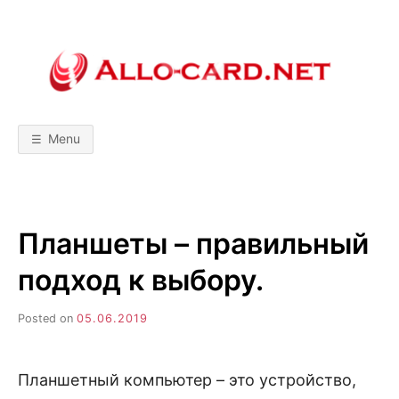
Skip
to
content
A
М
о
б
L
и
л
Menu
ь
L
н
ы
е
т
O
е
х
Планшеты – правильный
н
-
о
л
подход к выбору.
о
C
г
и
Posted on
05.06.2019
и
A
!
С
р
R
а
Планшетный компьютер – это устройство,
в