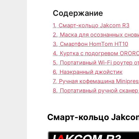
Содержание
1.
Смарт-кольцо Jakcom R3
2.
Маска для осознанных снов
3.
Смартфон HomTom HT10
4.
Куртка с подогревом OROR
5.
Портативный Wi-Fi роутер от
6.
Наэкранный джойстик
7.
Ручная кофемашина Minipres
8.
Портативный ручной сканер 
Смарт-кольцо Jakco