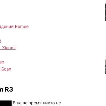
идений Remee
O
 Xiaomi
so
iScan
m R3
В наше время никто не