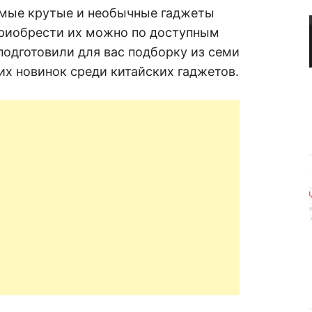
R
а
 самые крутые и необычные гаджеты
в
н
приобрести их можно по доступным
е
D
н
 подготовили для вас подборку из семи
и
х новинок среди китайских гаджетов.
е
.
.
А
н
N
а
л
и
E
з
.
О
T
ц
е
н
к
а
.