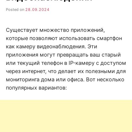
н
е
D
н
Posted on
28.09.2024
и
е
.
.
А
Существует множество приложений,
н
N
а
которые позволяют использовать смартфон
л
и
как камеру видеонаблюдения. Эти
E
з
.
приложения могут превращать ваш старый
О
T
ц
или текущий телефон в IP-камеру с доступом
е
через интернет, что делает их полезными для
н
к
мониторинга дома или офиса. Вот несколько
а
.
популярных вариантов: