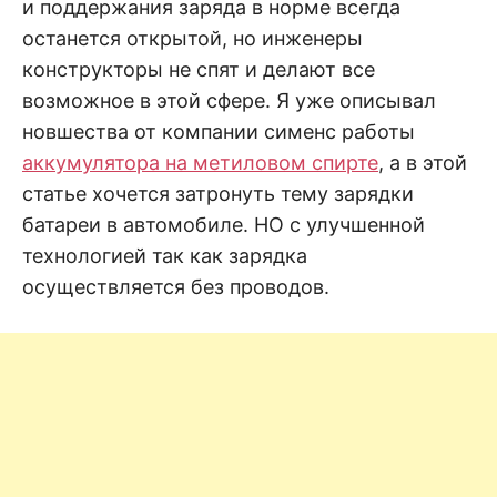
н
и поддержания заряда в норме всегда
е
D
н
останется открытой, но инженеры
и
конструкторы не спят и делают все
е
.
.
возможное в этой сфере. Я уже описывал
А
н
N
новшества от компании сименс работы
а
л
аккумулятора на метиловом спирте
, а в этой
и
E
з
статье хочется затронуть тему зарядки
.
О
батареи в автомобиле. НО с улучшенной
T
ц
е
технологией так как зарядка
н
к
осуществляется без проводов.
а
.