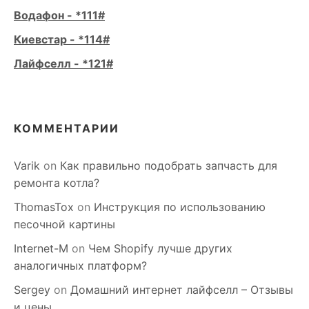
Водафон - *111#
Киевстар - *114#
Лайфселл - *121#
КОММЕНТАРИИ
Varik
on
Как правильно подобрать запчасть для
ремонта котла?
ThomasTox
on
Инструкция по использованию
песочной картины
Internet-M
on
Чем Shopify лучше других
аналогичных платформ?
Sergey
on
Домашний интернет лайфселл – Отзывы
и цены.