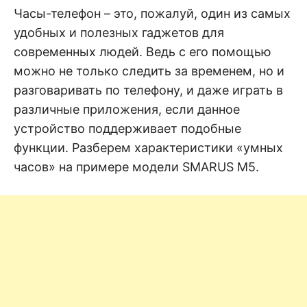
н
е
D
Часы-телефон – это, пожалуй, один из самых
н
удобных и полезных гаджетов для
и
е
.
современных людей. Ведь с его помощью
.
А
можно не только следить за временем, но и
н
N
а
разговаривать по телефону, и даже играть в
л
и
различные приложения, если данное
E
з
.
устройство поддерживает подобные
О
T
ц
функции. Разберем характеристики «умных
е
н
часов» на примере модели SMARUS M5.
к
а
.