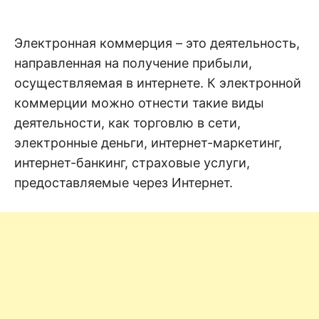
н
е
D
н
и
Электронная коммерция – это деятельность,
е
.
.
направленная на получение прибыли,
А
н
N
осуществляемая в интернете. К электронной
а
л
коммерции можно отнести такие виды
и
E
з
деятельности, как торговлю в сети,
.
О
электронные деньги, интернет-маркетинг,
T
ц
е
интернет-банкинг, страховые услуги,
н
предоставляемые через Интернет.
к
а
.