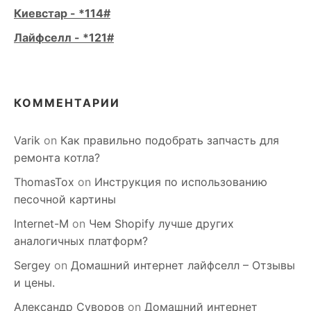
Киевстар - *114#
Лайфселл - *121#
КОММЕНТАРИИ
Varik
on
Как правильно подобрать запчасть для
ремонта котла?
ThomasTox
on
Инструкция по использованию
песочной картины
Internet-M
on
Чем Shopify лучше других
аналогичных платформ?
Sergey
on
Домашний интернет лайфселл – Отзывы
и цены.
Александр Суворов
on
Домашний интернет