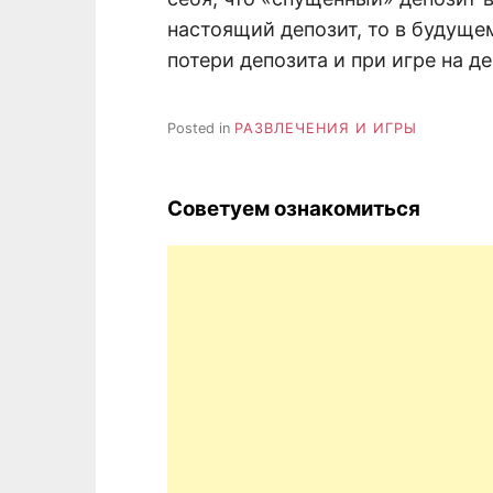
настоящий депозит, то в будуще
потери депозита и при игре на де
Posted in
РАЗВЛЕЧЕНИЯ И ИГРЫ
Советуем ознакомиться