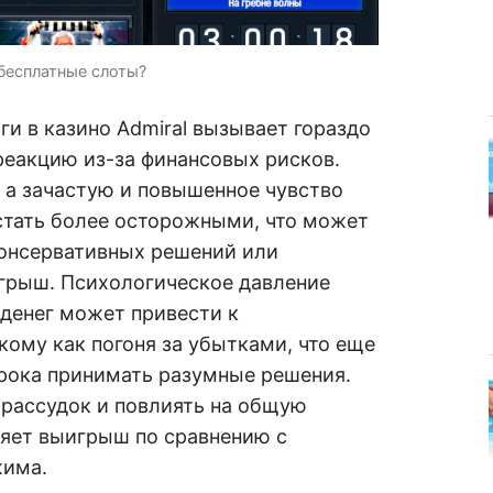
 бесплатные слоты?
ги в казино Admiral вызывает гораздо
еакцию из-за финансовых рисков.
, а зачастую и повышенное чувство
стать более осторожными, что может
онсервативных решений или
грыш. Психологическое давление
денег может привести к
ому как погоня за убытками, что еще
рока принимать разумные решения.
 рассудок и повлиять на общую
няет выигрыш по сравнению с
жима.