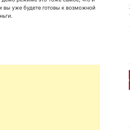
м вы уже будете готовы к возможной
ньги.