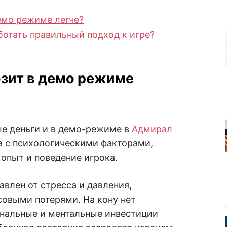
емо режиме легче?
аботать правильный подход к игре?
зит в демо режиме
ые деньги и в демо-режиме в
Адмирал
а с психологическими факторами,
опыт и поведение игрока.
авлен от стресса и давления,
овыми потерями. На кону нет
ональные и ментальные инвестиции