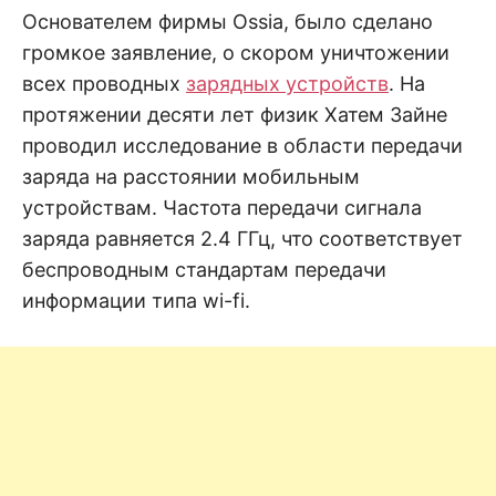
н
е
D
Основателем фирмы Ossia, было сделано
н
громкое заявление, о скором уничтожении
и
е
.
всех проводных
зарядных устройств
. На
.
А
протяжении десяти лет физик Хатем Зайне
н
N
а
проводил исследование в области передачи
л
и
заряда на расстоянии мобильным
E
з
.
устройствам. Частота передачи сигнала
О
T
ц
заряда равняется 2.4 ГГц, что соответствует
е
н
беспроводным стандартам передачи
к
информации типа wi-fi.
а
.