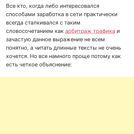
н
е
D
Все кто, когда либо интересовался
н
способами заработка в сети практически
и
е
.
всегда сталкивался с таким
.
А
словосочетанием как
арбитраж трафика
и
н
N
а
зачастую данное выражение не всем
л
и
понятно, а читать длинные тексты не очень
E
з
.
хочется. Но все намного проще потому как
О
T
ц
есть четкое объяснение:
е
н
к
а
.