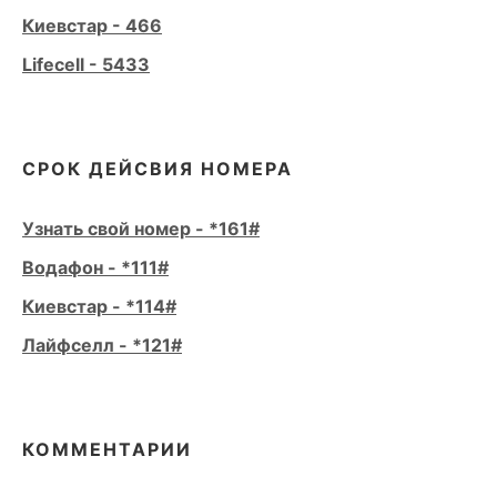
Киевстар - 466
Lifecell - 5433
СРОК ДЕЙСВИЯ НОМЕРА
Узнать свой номер - *161#
Водафон - *111#
Киевстар - *114#
Лайфселл - *121#
КОММЕНТАРИИ