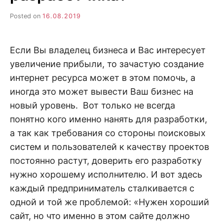
н
е
D
н
Posted on
16.08.2019
и
е
.
.
А
Если Вы владелец бизнеса и Вас интересует
н
N
а
увеличение прибыли, то зачастую создание
л
и
интернет ресурса может в этом помочь, а
E
з
.
иногда это может вывести Ваш бизнес на
О
T
ц
новый уровень. Вот только не всегда
е
понятно кого именно нанять для разработки,
н
к
а так как требования со стороны поисковых
а
.
систем и пользователей к качеству проектов
постоянно растут, доверить его разработку
нужно хорошему исполнителю. И вот здесь
каждый предприниматель сталкивается с
одной и той же проблемой: «Нужен хороший
сайт, но что именно в этом сайте должно