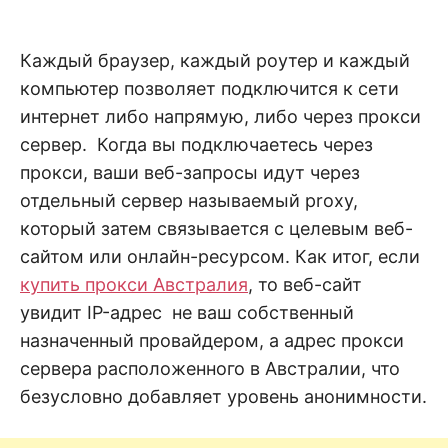
н
е
D
н
и
Каждый браузер, каждый роутер и каждый
е
.
.
компьютер позволяет подключится к сети
А
н
N
интернет либо напрямую, либо через прокси
а
л
сервер. Когда вы подключаетесь через
и
E
з
прокси, ваши веб-запросы идут через
.
О
отдельный сервер называемый proxy,
T
ц
е
который затем связывается с целевым веб-
н
сайтом или онлайн-ресурсом. Как итог, если
к
а
купить прокси Австралия
, то веб-сайт
.
увидит IP-адрес не ваш собственный
назначенный провайдером, а адрес прокси
сервера расположенного в Австралии, что
безусловно добавляет уровень анонимности.