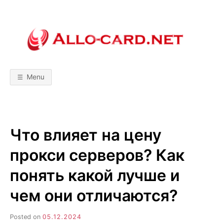
Skip
to
content
A
М
о
б
L
и
л
Menu
ь
L
н
ы
е
т
O
е
х
Что влияет на цену
н
-
о
л
прокси серверов? Как
о
C
г
и
понять какой лучше и
и
A
!
чем они отличаются?
С
р
R
а
в
Posted on
05.12.2024