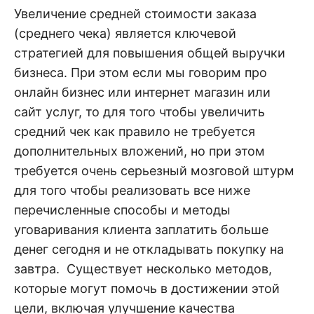
н
е
D
Увеличение средней стоимости заказа
н
(среднего чека) является ключевой
и
е
.
стратегией для повышения общей выручки
.
А
бизнеса. При этом если мы говорим про
н
N
а
онлайн бизнес или интернет магазин или
л
и
сайт услуг, то для того чтобы увеличить
E
з
.
средний чек как правило не требуется
О
T
ц
дополнительных вложений, но при этом
е
н
требуется очень серьезный мозговой штурм
к
для того чтобы реализовать все ниже
а
.
перечисленные способы и методы
уговаривания клиента заплатить больше
денег сегодня и не откладывать покупку на
завтра. Существует несколько методов,
которые могут помочь в достижении этой
цели, включая улучшение качества