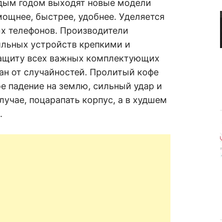
дым годом выходят новые модели
R
а
в
мощнее, быстрее, удобнее. Уделяется
н
е
D
ых телефонов. Производители
н
и
ильных устройств крепкими и
е
.
защиту всех важных комплектующих
.
А
ван от случайностей. Пролитый кофе
н
N
а
ое падение на землю, сильный удар и
л
и
лучае, поцарапать корпус, а в худшем
E
з
.
.
О
T
ц
е
н
к
а
.