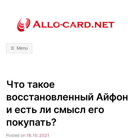
Skip
to
content
A
М
о
б
L
и
л
Menu
ь
L
н
ы
е
т
O
е
х
Что такое
н
-
о
л
восстановленный Айфон
о
C
г
и
и есть ли смысл его
и
A
!
покупать?
С
р
R
а
в
Posted on
16.10.2021