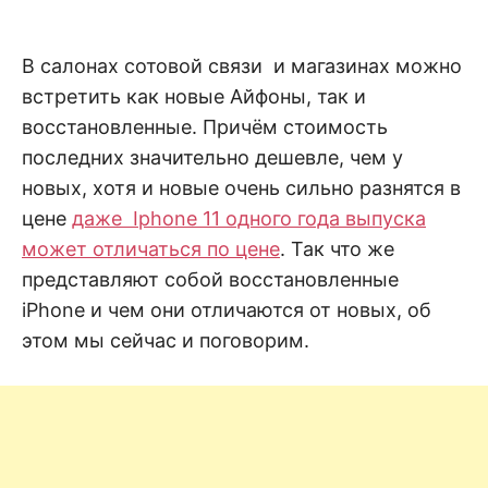
н
е
D
н
и
В салонах сотовой связи и магазинах можно
е
.
.
встретить как новые Айфоны, так и
А
н
N
восстановленные. Причём стоимость
а
л
последних значительно дешевле, чем у
и
E
з
новых, хотя и новые очень сильно разнятся в
.
О
цене
даже Iphone 11 одного года выпуска
T
ц
е
может отличаться по цене
. Так что же
н
представляют собой восстановленные
к
а
iPhone и чем они отличаются от новых, об
.
этом мы сейчас и поговорим.