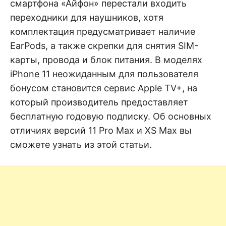
н
смартфона «Айфон» перестали входить
е
D
н
переходники для наушников, хотя
и
комплектация предусматривает наличие
е
.
.
EarPods, а также скрепки для снятия SIM-
А
н
N
карты, провода и блок питания. В моделях
а
л
iPhone 11 неожиданным для пользователя
и
E
з
бонусом становится сервис Apple TV+, на
.
О
который производитель предоставляет
T
ц
е
бесплатную годовую подписку. Об основных
н
к
отличиях версий 11 Pro Max и XS Max вы
а
сможете узнать из этой статьи.
.