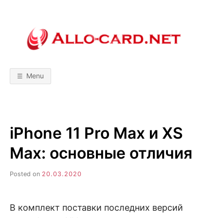
Skip
to
content
A
М
о
б
L
и
л
Menu
ь
L
н
ы
е
т
O
е
х
iPhone 11 Pro Max и XS
н
-
о
л
Max: основные отличия
о
C
г
и
Posted on
20.03.2020
и
A
!
С
р
R
а
В комплект поставки последних версий
в