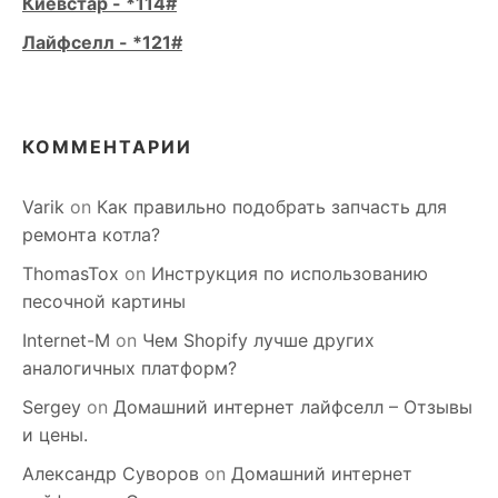
Киевстар - *114#
Лайфселл - *121#
КОММЕНТАРИИ
Varik
on
Как правильно подобрать запчасть для
ремонта котла?
ThomasTox
on
Инструкция по использованию
песочной картины
Internet-M
on
Чем Shopify лучше других
аналогичных платформ?
Sergey
on
Домашний интернет лайфселл – Отзывы
и цены.
Александр Суворов
on
Домашний интернет