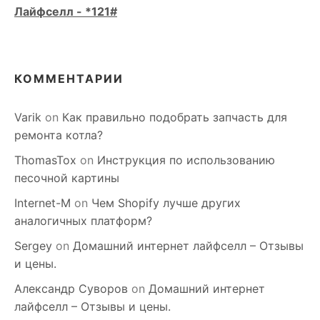
Лайфселл - *121#
КОММЕНТАРИИ
Varik
on
Как правильно подобрать запчасть для
ремонта котла?
ThomasTox
on
Инструкция по использованию
песочной картины
Internet-M
on
Чем Shopify лучше других
аналогичных платформ?
Sergey
on
Домашний интернет лайфселл – Отзывы
и цены.
Александр Суворов
on
Домашний интернет
лайфселл – Отзывы и цены.