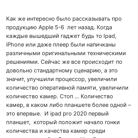
н
е
D
н
и
Как же интересно было рассказывать про
е
.
.
продукцию Apple 5-6 лет назад. Когда
А
н
N
каждые вышедший гаджет будь то Ipad,
а
л
iPhone или даже плеер были напичканы
и
E
з
различными оригинальными техническими
.
О
решениями. Сейчас же все происходит по
T
ц
е
довольно стандартному сценарию, а это
н
значит, улучшили процессор, увеличили
к
а
количество оперативной памяти, увеличили
.
количество камер. Стоп … Количество
камер, в каком либо планшете более одной –
это впервые. И ipad pro 2020 первый
планшет, который положит начало гонки
количества и качества камер среди