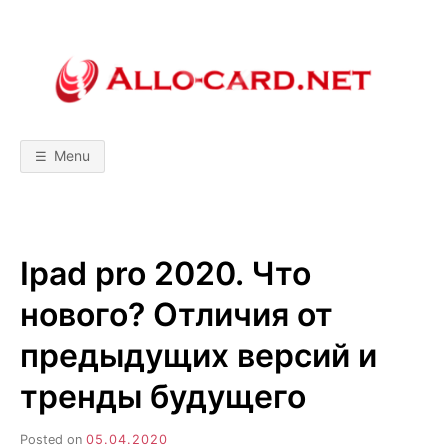
Skip
to
content
A
М
о
б
L
и
л
Menu
ь
L
н
ы
е
т
O
е
х
Ipad pro 2020. Что
н
-
о
л
нового? Отличия от
о
C
г
и
предыдущих версий и
и
A
!
тренды будущего
С
р
R
а
в
Posted on
05.04.2020