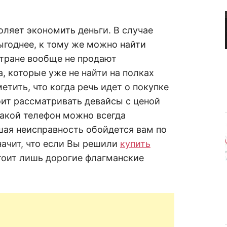
R
а
в
н
е
D
оляет экономить деньги. В случае
н
ыгоднее, к тому же можно найти
и
е
.
стране вообще не продают
.
А
, которые уже не найти на полках
н
N
а
етить, что когда речь идет о покупке
л
и
оит рассматривать девайсы с ценой
E
з
.
такой телефон можно всегда
О
T
ц
шая неисправность обойдется вам по
е
н
начит, что если Вы решили
купить
к
стоит лишь дорогие флагманские
а
.