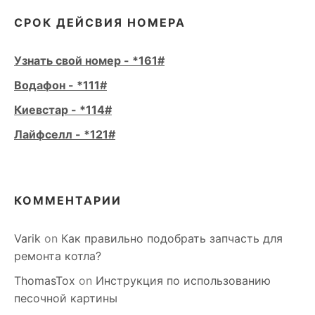
СРОК ДЕЙСВИЯ НОМЕРА
Узнать свой номер - *161#
Водафон - *111#
Киевстар - *114#
Лайфселл - *121#
КОММЕНТАРИИ
Varik
on
Как правильно подобрать запчасть для
ремонта котла?
ThomasTox
on
Инструкция по использованию
песочной картины