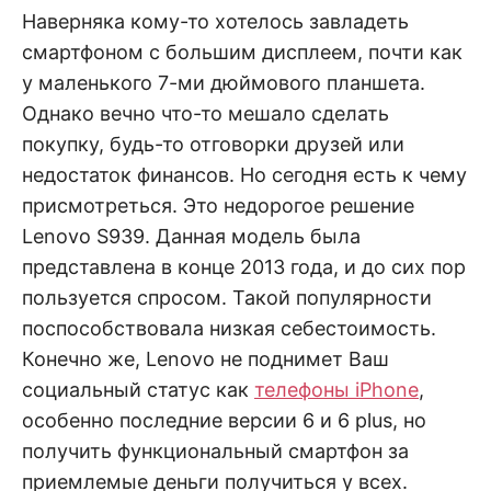
н
е
D
Наверняка кому-то хотелось завладеть
н
смартфоном с большим дисплеем, почти как
и
е
.
у маленького 7-ми дюймового планшета.
.
А
Однако вечно что-то мешало сделать
н
N
а
покупку, будь-то отговорки друзей или
л
и
недостаток финансов. Но сегодня есть к чему
E
з
.
присмотреться. Это недорогое решение
О
T
ц
Lenovo S939. Данная модель была
е
н
представлена в конце 2013 года, и до сих пор
к
пользуется спросом. Такой популярности
а
.
поспособствовала низкая себестоимость.
Конечно же, Lenovo не поднимет Ваш
социальный статус как
телефоны iPhone
,
особенно последние версии 6 и 6 plus, но
получить функциональный смартфон за
приемлемые деньги получиться у всех.